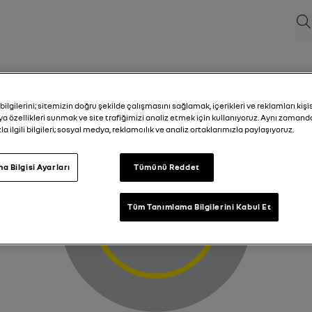
Ara
Limited performance warning light
lgilerini; sitemizin doğru şekilde çalışmasını sağlamak, içerikleri ve reklamları kişi
a özellikleri sunmak ve site trafiğimizi analiz etmek için kullanıyoruz. Aynı zamand
la ilgili bilgileri; sosyal medya, reklamcılık ve analiz ortaklarımızla paylaşıyoruz.
a Bilgisi Ayarları
Tümünü Reddet
Tüm Tanımlama Bilgilerini Kabul Et