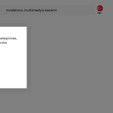
TR
selleştirmek,
a site