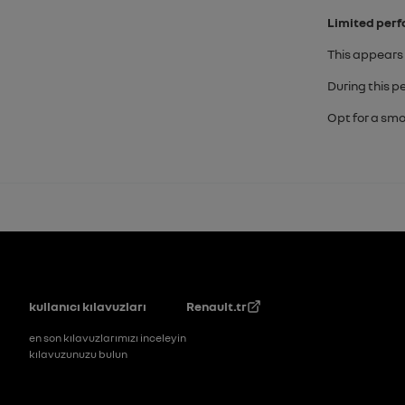
Limited perf
This appears 
During this p
Opt for a smo
Altbilgi
kullanıcı kılavuzları
Renault.tr
en son kılavuzlarımızı inceleyin
kılavuzunuzu bulun