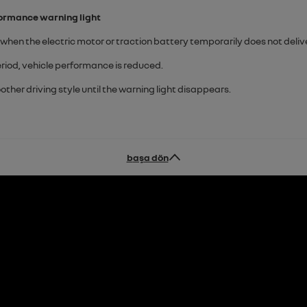
ormance warning light
when the electric motor or traction battery temporarily does not delive
eriod, vehicle performance is reduced.
other driving style until the warning light disappears.
başa dön