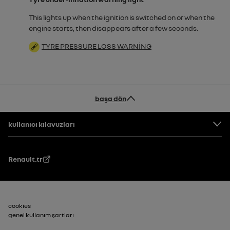
This lights up when the ignition is switched on or when the
engine starts, then disappears after a few seconds.
TYRE PRESSURE LOSS WARNING
başa dön
Altbilgi
kullanıcı kılavuzları
Renault.tr
Alt Bilgi_2
cookies
genel kullanım şartları