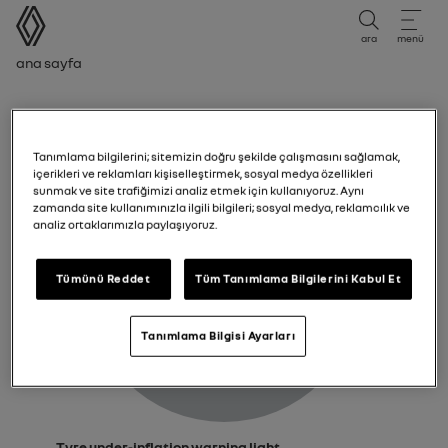
kullanıcı kılavuzu
ara
menü
Gezinti çubuğu
Ana sayfa
Tyre under-inflation warning light
Tanımlama bilgilerini; sitemizin doğru şekilde çalışmasını sağlamak,
içerikleri ve reklamları kişiselleştirmek, sosyal medya özellikleri
sunmak ve site trafiğimizi analiz etmek için kullanıyoruz. Aynı
zamanda site kullanımınızla ilgili bilgileri; sosyal medya, reklamcılık ve
analiz ortaklarımızla paylaşıyoruz.
Tümünü Reddet
Tüm Tanımlama Bilgilerini Kabul Et
Tanımlama Bilgisi Ayarları
Tyre under-inflation warning light