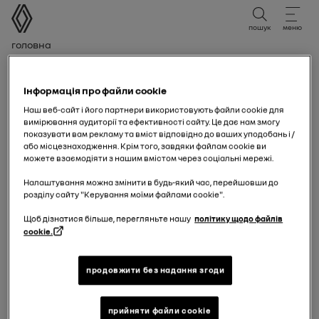
посібник користувача
пошук
меню
Хлібні крихти
Головна
Де знайти VIN
Інформація про файли cookie
(ідентифікаційний
Наш веб-сайт і його партнери використовують файли cookie для
вимірювання аудиторії та ефективності сайту. Це дає нам змогу
показувати вам рекламу та вміст відповідно до ваших уподобань і /
номер
або місцезнаходження. Крім того, завдяки файлам cookie ви
можете взаємодіяти з нашим вмістом через соціальні мережі.
транспортного
Налаштування можна змінити в будь-який час, перейшовши до
розділу сайту "Керування моїми файлами cookie".
засобу)?
Щоб дізнатися більше, перегляньте нашу
політику щодо файлів
cookie.
VIN — це унікальний код із 17 символів (літери та
цифри), який ідентифікує ваш транспортний засіб.
продовжити без надання згоди
У технічному паспорті (свідоцтві про реєстрацію) він
вказаний у полі
"E"
, зазвичай у верхній центральній
прийняти файли cookie