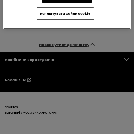
частині документа.
Приклад:
VF1ABCD1234567890
налаштувати файли cookie
повернутися до початку
Нижня частина сторінки
посібники користувача
Renault.ua
Footer_2
cookies
загальні умови використання