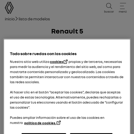
Manual de usuario
buscar
menú
Ruta de navegación
Inicio
Lista de modelos
Renault 5
26/05/2026
a hoy
Todo sobre ruedas con las cookies
Nuestro sitio web utiliza
cookies
propias y de terceros, necesarias
para medir la audiencia y el rendimiento del sitio web, así como para
mostrarte contenido personalizado y geolocalizado. Las cookies
también te permiten interactuar con nuestros contenidos a través de
las redes sociales.
Al hacer clic en el botón “aceptar las cookies”, declaras que aceptas
el uso de estas tecnologías. Alternativamente, puedes rechazarlas o
personalizar tus elecciones usando el botón adecuado de “configurar
las cookies”.
Puedes ampliar información sobre el uso de las cookies en
nuestra
política de cookies.