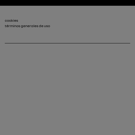
Pie de página_2
cookies
términos generales de uso