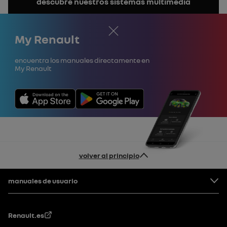
descubre nuestros sistemas multimedia
el
manual
Cerrar
My Renault
encuentra los manuales directamente en
My Renault
volver al principio
Pie de página
manuales de usuario
Renault.es