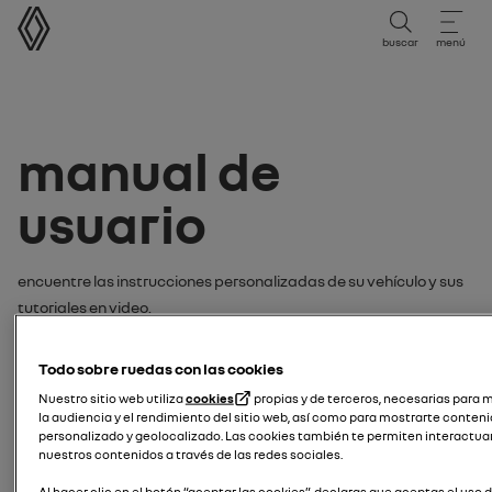
Manual de usuario
buscar
menú
Manual de
usuario
Encuentre las instrucciones personalizadas de su vehículo y sus
tutoriales en video.
Buscar manuales o videotutoriales
Todo sobre ruedas con las cookies
por:
Nuestro sitio web utiliza
cookies
propias y de terceros, necesarias para 
la audiencia y el rendimiento del sitio web, así como para mostrarte conten
modelo
personalizado y geolocalizado. Las cookies también te permiten interactua
nuestros contenidos a través de las redes sociales.
introduce tu modelo de vehículo
Al hacer clic en el botón “aceptar las cookies”, declaras que aceptas el uso 