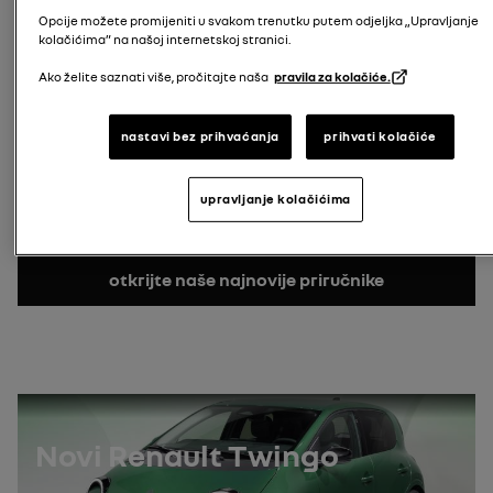
Opcije možete promijeniti u svakom trenutku putem odjeljka „Upravljanje
Pretraži model
kolačićima” na našoj internetskoj stranici.
registarska oznaka
Ako želite saznati više, pročitajte naša
pravila za kolačiće.
unesite vašu registracijsku oznaku
Pretraži registracijsku oznaku
nastavi bez prihvaćanja
prihvati kolačiće
Broj VIN-a
gdje naći broj VIN?
upravljanje kolačićima
Pretraži VIN
otkrijte naše najnovije priručnike
Novi Renault Twingo