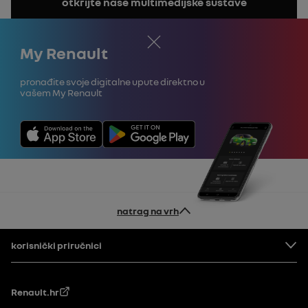
otkrijte naše multimedijske sustave
priručnik
Zatvori
My Renault
Pronađite svoje digitalne upute direktno u
vašem My Renault
natrag na vrh
Podnožje
korisnički priručnici
Renault.hr