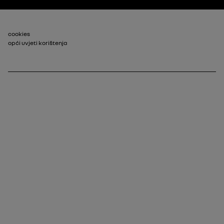
Footer_2
cookies
opći uvjeti korištenja