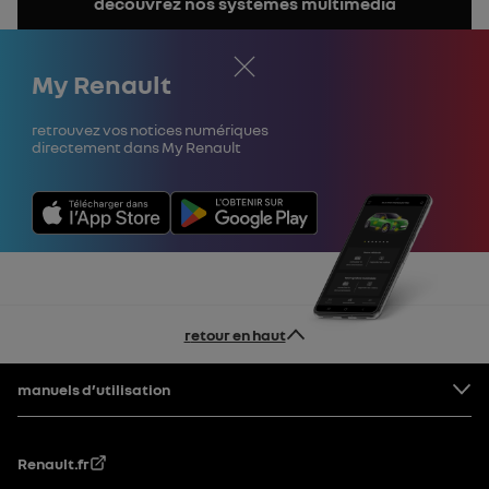
découvrez nos systèmes multimédia
la
notice
Fermer
My Renault
Retrouvez vos notices numériques
directement dans My Renault
retour en haut
Pied de page
manuels d’utilisation
Renault.fr