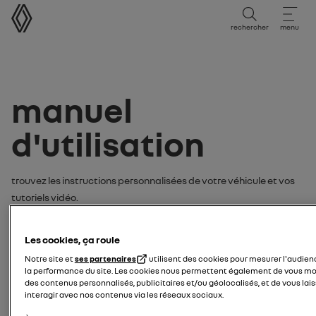
Manuel d'utilisation
rechercher
menu
Manuel
d'utilisation
Trouvez les instructions personnalisées de votre véhicule et vos
tutoriels vidéo.
Recherchez votre notice ou tutoriel
Les cookies, ça roule
vidéo par :
Notre site et
ses partenaires
utilisent des cookies pour mesurer l'audien
la performance du site. Les cookies nous permettent également de vous mo
modèle
des contenus personnalisés, publicitaires et/ou géolocalisés, et de vous lais
interagir avec nos contenus via les réseaux sociaux.
saisissez le modèle de votre véhicule