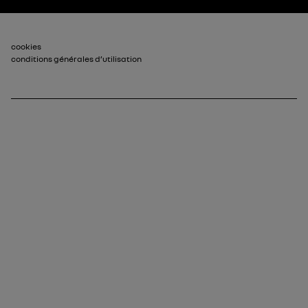
Pied de page_2
cookies
conditions générales d’utilisation