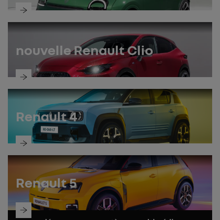
découvrez
la
notice
nouvelle Renault Clio
découvrez
la
notice
Renault 4
découvrez
la
notice
Renault 5
découvrez