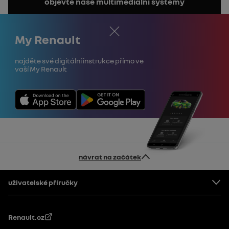
objevte naše multimediální systémy
manuál
Zavřít
My Renault
Najděte své digitální instrukce přímo ve
vaší My Renault
návrat na začátek
Patička
uživatelské příručky
Renault.cz