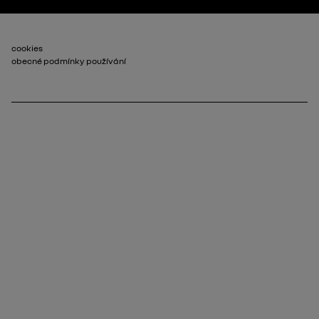
Patička_2
cookies
obecné podmínky používání