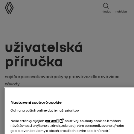
uživatelská příručka
hledat
nabídka
uživatelská
příručka
Najděte personalizované pokyny pro své vozidlo a své video
návody.
Hledejte své pokyny nebo video
Nastavení souborů cookie
návod podle:
Ochrana vašich online dat je naší prioritou
model
Naše stránky a jejich
partneři
používají soubory cookies k měření
návštěvnosti a výkonu stránek, zobrazují vám personalizované a/nebo
geolokované reklamy a obsah prostřednictvím sociálních sítí.
zadejte model svého vozidla