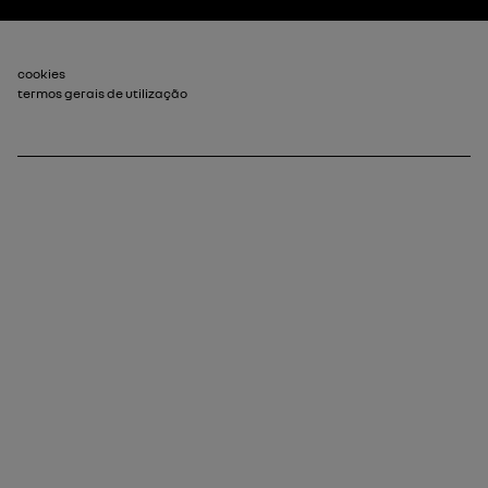
Rodapé_2
cookies
termos gerais de utilização