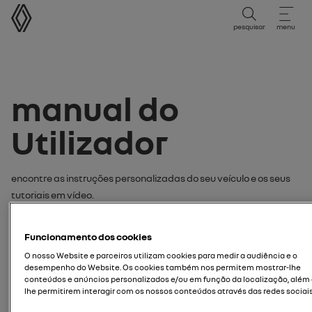
Manual do Utilizador
pesquisar
menu
Manual do
Utilizador
Encontre as instruções personalizadas do seu veículo e os seus
tutoriais em vídeo.
procure as suas instruções ou
Funcionamento dos cookies
tutorial em vídeo por:
O nosso Website e parceiros utilizam cookies para medir a audiência e o
desempenho do Website. Os cookies também nos permitem mostrar-lhe
modelo
conteúdos e anúncios personalizados e/ou em função da localização, além
lhe permitirem interagir com os nossos conteúdos através das redes sociais
introduza o modelo do seu veículo