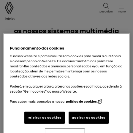
Manual do Utilizador
pesquisar
menu
Caminho de navegação
Início
os nossos sistemas multimédia
easy link
Funcionamento dos cookies
O nosso Website e parceiros utilizam cookies para medir a audiência
e o desempenho do Website. Os cookies também nos permitem
mostrar-lhe conteúdos e anúncios personalizados e/ou em função da
localização, além de lhe permitirem interagir com os nossos
conteúdos através das redes sociais.
R-Link 2
Poderá, em qualquer altura, alterar as opções escolhidas, acedendo à
secção "Gerir cookies" do nosso Website.
Para saber mais, consulte a nossa
política de cookies.
R-Link
rejeitar os cookies
aceitar os cookies