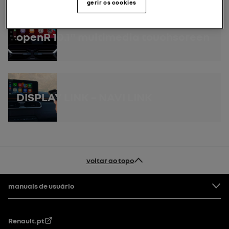
gerir os cookies
openR 10.1" multimedia touchscreen
DISPLAY LINK – NAVI LINK
voltar ao topo
Rodapé
manuais de usuário
Renault.pt