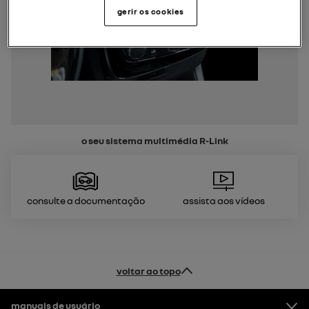
gerir os cookies
o seu sistema multimédia
R-Link
Consulte a documentação
Assista aos vídeos
voltar ao topo
Rodapé
manuais de usuário