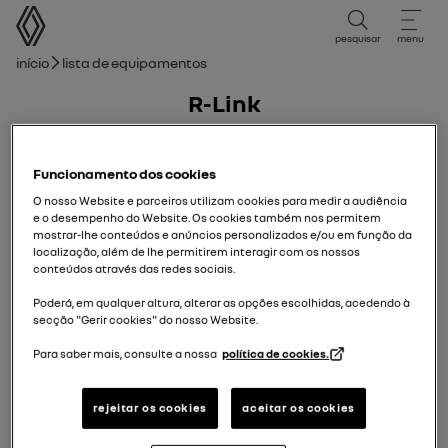
Manual do Utilizador
pesquisar
menu
Caminho de navegação
Início
Lista de equipamentos
R-Link
30/11/2012
para hoje
Funcionamento dos cookies
O nosso Website e parceiros utilizam cookies para medir a audiência
e o desempenho do Website. Os cookies também nos permitem
mostrar-lhe conteúdos e anúncios personalizados e/ou em função da
localização, além de lhe permitirem interagir com os nossos
conteúdos através das redes sociais.
Poderá, em qualquer altura, alterar as opções escolhidas, acedendo à
secção "Gerir cookies" do nosso Website.
Para saber mais, consulte a nossa
política de cookies.
rejeitar os cookies
aceitar os cookies