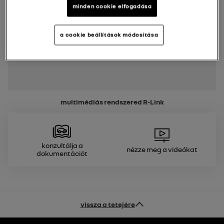
minden cookie elfogadása
a cookie beállítások módosítása
multimédiás rendszered
R-Link
Konzultálja a
Nézze meg a videókat
dokumentációt
vissza a tetejére