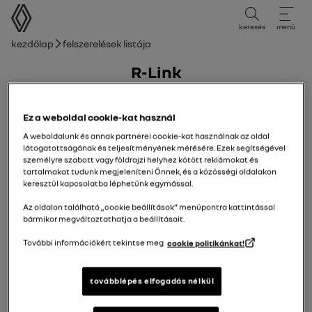
felhasználói kézikönyv
keresés
menü
Morzsa
Kezdőlap
Felszerelések listája
R-Link
30/11/2012
hozzá ma
Ez a weboldal cookie-kat használ
A weboldalunk és annak partnerei cookie-kat használnak az oldal
látogatottságának és teljesítményének mérésére. Ezek segítségével
személyre szabott vagy földrajzi helyhez kötött reklámokat és
tartalmakat tudunk megjeleníteni Önnek, és a közösségi oldalakon
keresztül kapcsolatba léphetünk egymással.
Az oldalon található „cookie beállítások” menüpontra kattintással
bármikor megváltoztathatja a beállításait.
További információkért tekintse meg
cookie politikánkat!
továbblépés elfogadás nélkül