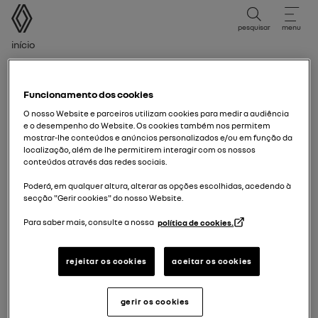
Manual do Utilizador
pesquisar
menu
Caminho de navegação
Início
Período de Edição
Período de edição
Funcionamento dos cookies
O nosso Website e parceiros utilizam cookies para medir a audiência
e o desempenho do Website. Os cookies também nos permitem
Selecione o período de edição correspondente à data
mostrar-lhe conteúdos e anúncios personalizados e/ou em função da
de primeira matrícula do seu veículo.
localização, além de lhe permitirem interagir com os nossos
conteúdos através das redes sociais.
Poderá, em qualquer altura, alterar as opções escolhidas, acedendo à
10/06/2026
para hoje
secção "Gerir cookies" do nosso Website.
Para saber mais, consulte a nossa
política de cookies.
22/04/2025
para
09/06/2026
rejeitar os cookies
aceitar os cookies
20/11/2018
para
21/04/2025
gerir os cookies