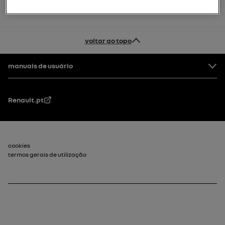
voltar ao topo
Rodapé
manuais de usuário
Renault.pt
Rodapé_2
cookies
termos gerais de utilização