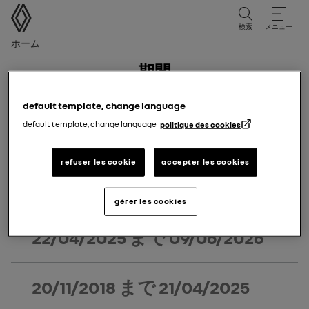
ユーザーマニュアル
検索
メニュー
パンくずリスト
ホーム
期間
版期
default template, change language
default template, change language
politique des cookies
あなたの車両の初度登録日に対応する版期を選択してくだ
さい。
refuser les cookie
accepter les cookies
10/06/2026
まで 今日
gérer les cookies
22/04/2025
まで
09/06/2026
20/11/2018
まで
21/04/2025