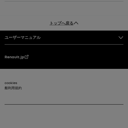
トップへ戻る
フッター
ユーザーマニュアル
Renault.jp
フッター_2
cookies
般利用規約