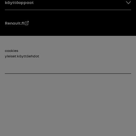
käyttöoppaat
Renault.fi
Footer_2
cookies
yleiset käyttöehdot