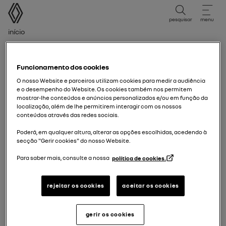
Manual do Utilizador
pesquisar
menu
Caminho de navegação
Início
número da matrícula
Funcionamento dos cookies
O nosso Website e parceiros utilizam cookies para medir a audiência
pode pesquisar o seu veículo pelo número da matrícula
e o desempenho do Website. Os cookies também nos permitem
para os seguintes países:
mostrar-lhe conteúdos e anúncios personalizados e/ou em função da
• França
localização, além de lhe permitirem interagir com os nossos
conteúdos através das redes sociais.
• Reino Unido
• Países Baixos
Poderá, em qualquer altura, alterar as opções escolhidas, acedendo à
secção "Gerir cookies" do nosso Website.
• Portugal
• Itália
Para saber mais, consulte a nossa
política de cookies.
• Espanha
• Brasil
rejeitar os cookies
aceitar os cookies
o seu país não está na lista?
ainda pode pesquisar o veículo através do VIN ou do
gerir os cookies
modelo.