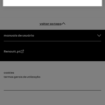
voltar ao topo
Rodapé
manuais de usuário
Renault.pt
Rodapé_2
cookies
termos gerais de utilização