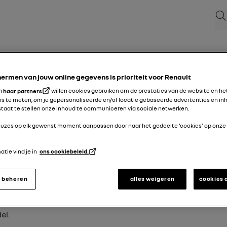
Zoe
kenteken
ermen van jouw online gegevens is prioriteit voor Renault
en
haar partners
willen cookies gebruiken om de prestaties van de website en he
e landen:
s te meten, om je gepersonaliseerde en/of locatie gebaseerde advertenties en inh
 staat te stellen onze inhoud te communiceren via sociale netwerken.
keuzes op elk gewenst moment aanpassen door naar het gedeelte ‘cookies’ op onze
tie vind je in
ons cookiebeleid.
s beheren
alles weigeren
cookies 
el.