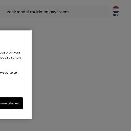
ken
NL
t gebruik van
oud te tonen,
 website te
accepteren