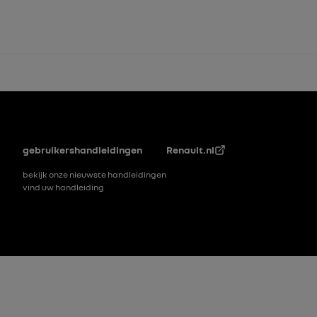
Voettekst
gebruikershandleidingen
Renault.nl
bekijk onze nieuwste handleidingen
vind uw handleiding
Voettekst_2