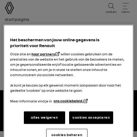
Gebruikershandleiding
zoeken
menu
broodkruimelnavigatie
Startpagina
cookies
Het beschermen van jouw online gegevens is
prioriteit voor Renault
to be completed
Onze site en
haar partners
willen cookies gebruiken om de
prestaties van de website en het gebruik van de bezoekers te meten,
om je gepersonaliseerde en/of locatie gebaseerde advertenties en
inhoud te tonen, en om je in staat te stellen onze inhoud te
communiceren via sociale netwerken.
terug naar boven
Je kunt je keuzes op elk gewenst moment aanpassen door naar het
gedeelte ‘cookies’ op onze website te gaan.
Voettekst
gebruikershandleidingen
Meer informatie vind je in
ons cookiebeleid.
alles weigeren
cookies accepteren
Renault.nl
cookies beheren