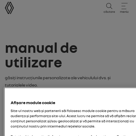
manual de utilizare
căutare
meniu
manual de
utilizare
Găsiți instrucțiunile personalizate ale vehiculului dvs. și
tutorialele video.
căutați instrucțiunile dvs. sau
Afișare module cookie
tutorialul video by:
Site-ul nostru web și partenerii săi folosesc module cookie pentru a măsura
audiența și performanța site-ului. Acest lucru ne permite să vă afișăm recla
model
conținut personalizat și/sau geolocalizat și vă permite să interacționați cu
conținutul nostru prin intermediul rețelelor sociale.
introduceți modelul vehiculului dvs.