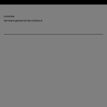
Subsol_2
cookies
termeni generali de utilizare