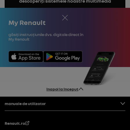
descoperiți sistemele noastre multimedia
manualul
Închide
My Renault
Găsiți instrucțiunile dvs. digitale direct în
My Renault
înapoi la început
Subsol
manuale de utilizator
Renault.ro