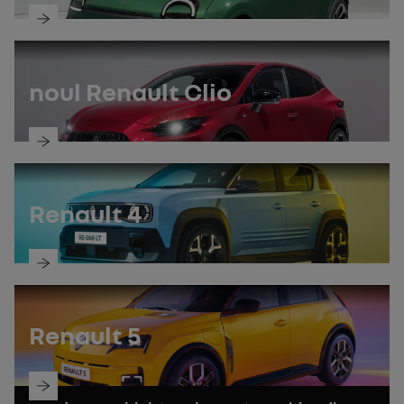
descoperiți
manualul
noul Renault Clio
descoperiți
manualul
Renault 4
descoperiți
manualul
Renault 5
descoperiți