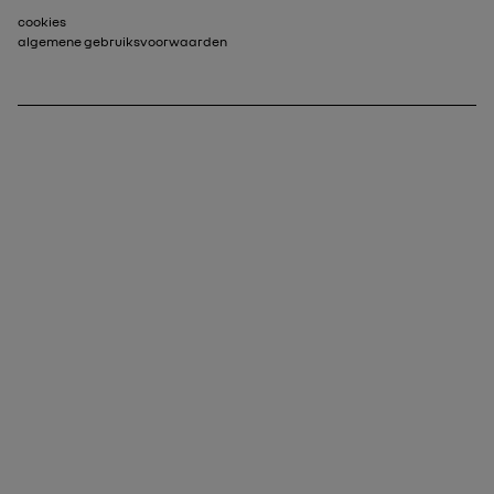
Voettekst_2
cookies
algemene gebruiksvoorwaarden