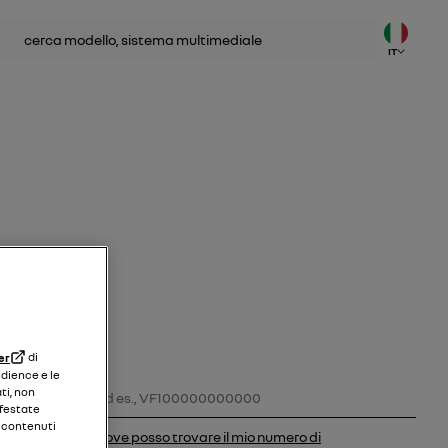
ca
IT
er
di
udience e le
Numero di identificazione del veicolo
ti, non
ifestate
i contenuti
dove posso trovare il mio numero di