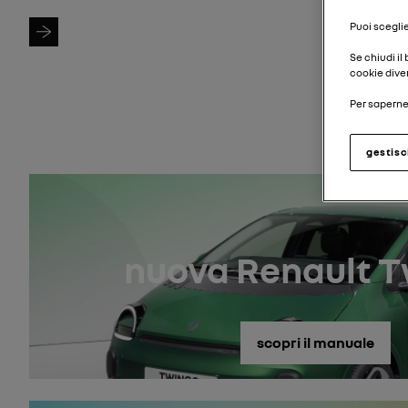
Cerca modello
Puoi sceglie
Se chiudi il
cookie diver
Per saperne 
gestisc
nuova Renault 
scopri il manuale