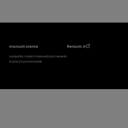
Piè di pagina
manuali utente
Renault.it
consulta i nostri manuali più recenti
trova il tuo manuale
Piè di pagina_2