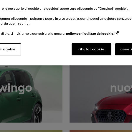
Cerca targa
re le categorie di cookie che desideri accettare cliccando su “Gestisci i cookie”.
 banner cliccando il pulsante posto in alto a destra, continuerai a navigare senza a
si da quelli tecnici.
scopri i nostri manuali più recenti
di più, ti invitiamo a consultare la nostra
policy per l'utilizzo dei cookie.
i i cookie
rifiuta i cookie
accett
Twingo
nuo