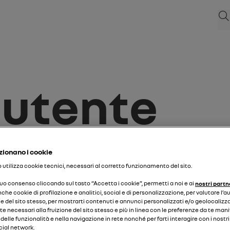
Cer
 utente
ionano i cookie
ial.
to utilizza cookie tecnici, necessari al corretto funzionamento del sito.
o per:
 tuo consenso cliccando sul tasto “Accetta i cookie”, permetti a noi e ai
nostri partn
nche cookie di profilazione e analitici, social e di personalizzazione, per valutare l’a
targa
 del sito stesso, per mostrarti contenuti e annunci personalizzati e/o geolocalizza
 necessari alla fruizione del sito stesso e più in linea con le preferenze da te man
o delle funzionalità e nella navigazione in rete nonché per farti interagire con i nostr
inserisci la tua targa
cial network.