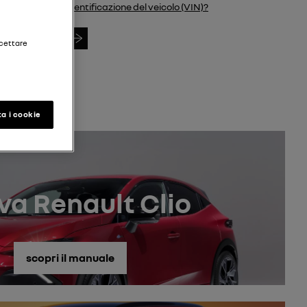
identificazione del veicolo (VIN)?
Cerca VIN
ccettare
a i cookie
va Renault Clio
scopri il manuale