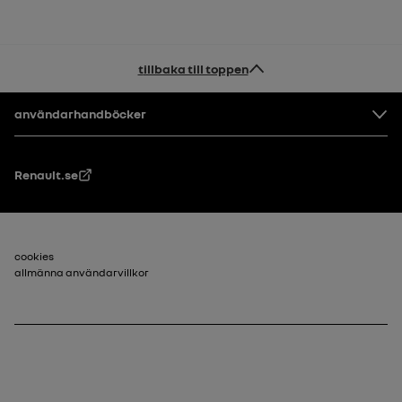
tillbaka till toppen
Footer
användarhandböcker
Renault.se
Sidfot_2
cookies
allmänna användarvillkor