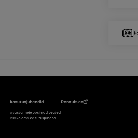
Jalus
kasutusjuhendid
Renault.ee
avasta meie uusimad teated
leidke oma kasutusjuhend.