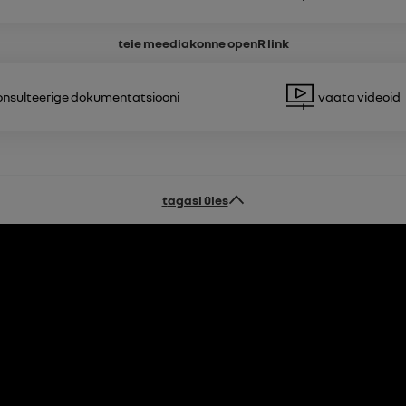
teie meediakonne
openR link
Konsulteerige dokumentatsiooni
Vaata videoid
tagasi üles