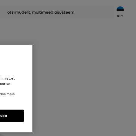
ET
imist, et
ustike.
udes meie
luba