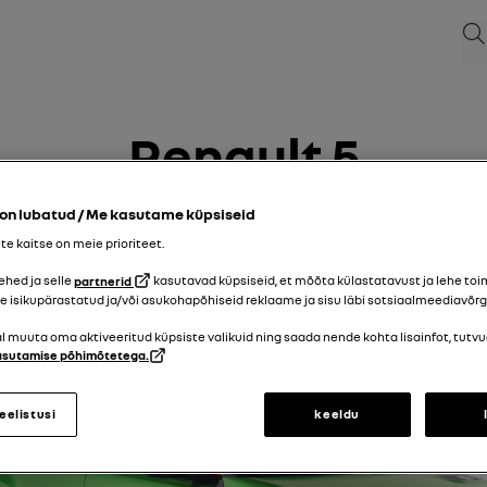
otsi
Renault 5
on lubatud / Me kasutame küpsiseid
17/11/2025
kuni
25/05/2026
e kaitse on meie prioriteet.
ehed ja selle
partnerid
kasutavad küpsiseid, et mõõta külastatavust ja lehe toim
le isikupärastatud ja/või asukohapõhiseid reklaame ja sisu läbi sotsiaalmeediavõrg
jal muuta oma aktiveeritud küpsiste valikuid ning saada nende kohta lisainfot, tutv
asutamise põhimõtetega.
eelistusi
keeldu