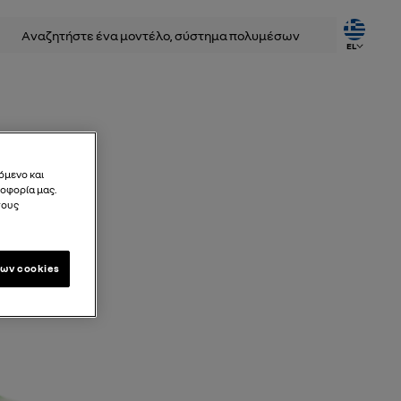
ζήτηση
EL
όμενο και
λοφορία μας.
τους
ων cookies