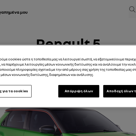
Ανα
αγαπημένα μου
Renault 5
ύμε cookies ώστε η τοποθεσία μας να λειτουργεί σωστά, να εξατομικεύουμε περιεχ
17/11/2025
προς
25/05/2026
, να παρέχουμε λειτουργίες μέσων κοινωνικής δικτύωσης και να αναλύουμε την κυκ
νοποιούμε πληροφορίες σχετικά με την από μέρους σας χρήση της τοποθεσίας μας σ
μέσων κοινωνικής δικτύωσης, διαφημίσεων και ανάλυσης.
ς για τα cookies
Απόρριψη όλων
Αποδοχή όλων τ