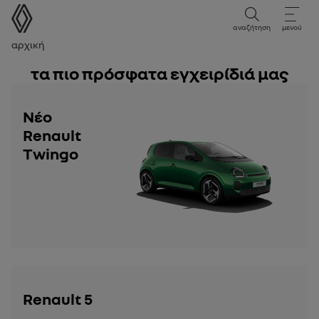
Εγχειρίδιο χρήστη
αναζήτηση
μενού
Ναυσιπλοϊκή γραμμή
Αρχική
τα πιο πρόσφατα εγχειρίδιά μας
Νέο
Renault
Twingo
Renault 5