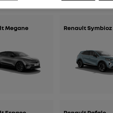
lt Megane
Renault Symbioz
lt Espace
Renault Rafale