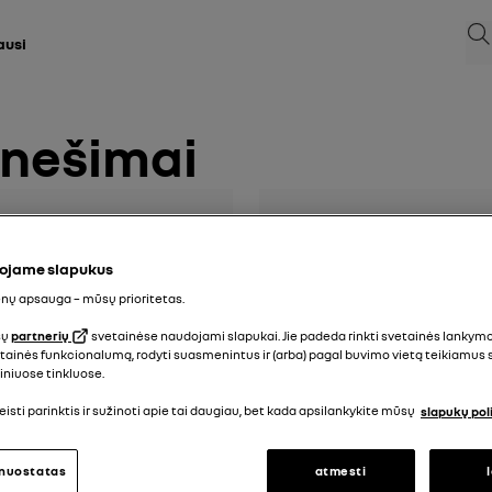
Ieš
ausi
anešimai
t Clio 5
Naujoji Renault C
ojame slapukus
ų apsauga – mūsų prioritetas.
sų
partnerių
svetainėse naudojami slapukai. Jie padeda rinkti svetainės lankymo 
vetainės funkcionalumą, rodyti suasmenintus ir (arba) pagal buvimo vietą teikiamus
liniuose tinkluose.
sti parinktis ir sužinoti apie tai daugiau, bet kada apsilankykite mūsų
slapukų poli
 nuostatas
atmesti