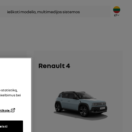
koti
LT
lio
Renault 4
statistiką,
 skelbimus bei
tikoje.
leisti