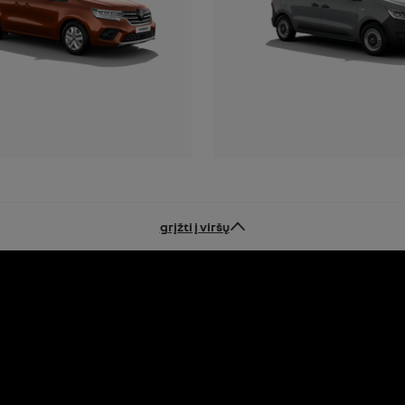
grįžti į viršų