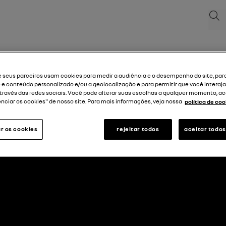
Pesq
anuais
e seus parceiros usam cookies para medir a audiência e o desempenho do site, par
 e conteúdo personalizado e/ou a geolocalização e para permitir que você interaj
ravés das redes sociais. Você pode alterar suas escolhas a qualquer momento, a
nciar os cookies" de nosso site. Para mais informações, veja nossa
política de coo
voltar ao topo
r os cookies
rejeitar todos
aceitar todos