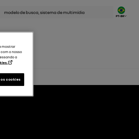
uisar
PT-BR
a mostrar
a com o nosso
cessando a
kies.
 os cookies