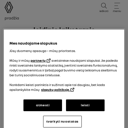
vartotojo vadovas
ieškoti
meniu
Naršymo kelias
Pradžia
Leidinio laikotarpis
Leidinio laikotarpis
Mes naudojame slapukus
Jūsų duomenų apsauga – mūsų prioritetas.
Pasirinkite leidimo laikotarpį, atitinkantį jūsų
transporto priemonės pirmosios registracijos datą.
Mūsų ir mūsų
partnerių
svetainėse naudojami slapukai. Jie padeda
rinkti svetainės lankymo statistiką, įvertinti svetainės funkcionalumą,
rodyti suasmenintus ir (arba) pagal buvimo vietą teikiamus skelbimus
bei turinį socialiniuose tinkluose.
12/01/2026
į šiandien
Norėdami keisti parinktis ir sužinoti apie tai daugiau, bet kada
apsilankykite mūsų
slapukų politikoje.
15/07/2025
į
11/01/2026
atmesti
leisti
07/04/2025
į
14/07/2025
tvarkyti nuostatas