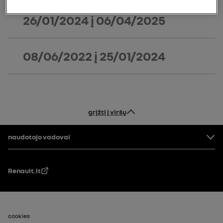
26/01/2024
į
06/04/2025
08/06/2022
į
25/01/2024
grįžti į viršų
Priešaky
naudotojo vadovai
Renault.lt
Puslapio poraštė_2
cookies