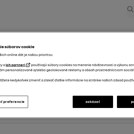
Hľa
ie súborov cookie
ich online dát je našou prioritou
ky a
ich partneri
používajú súbory cookies na meranie návštevnosti a výkonu str
ám personalizované a/alebo geolokované reklamy a obsah prostredníctvom sociáln
 registrácie vášho vozidla.
žete kedykoľvek zmeniť a získať ďalšie informácie na stránke našich zásad použí
ť preferencie
zakázať
p