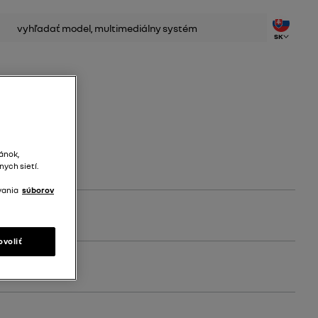
dať
SK
ánok,
ych sietí.
vania
súborov
ovoliť