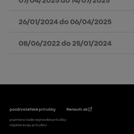
26/01/2024
do
06/04/2025
08/06/2022
do
25/01/2024
Pätička
používateľské príručky
Renault.sk
pozrite si naše najnovšie príručky
nájdite svoju príručku