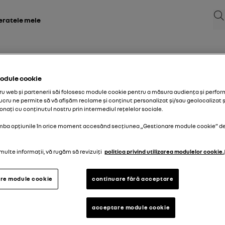
Cău
feratele mele
odule cookie
tru web și partenerii săi folosesc module cookie pentru a măsura audiența și perfor
 lucru ne permite să vă afișăm reclame și conținut personalizat și/sau geolocalizat 
onați cu conținutul nostru prin intermediul rețelelor sociale.
atriculare inițială a vehiculului dvs.
mba opțiunile în orice moment accesând secțiunea „Gestionare module cookie” de 
multe informații, vă rugăm să revizuiți
politica privind utilizarea modulelor cookie.
re module cookie
continuare fără acceptare
acceptare module cookie