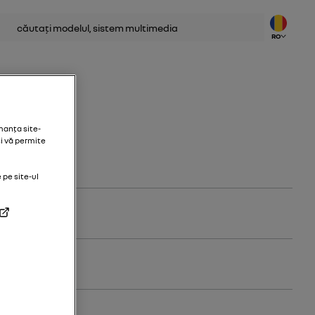
tare
RO
manța site-
și vă permite
pe site-ul