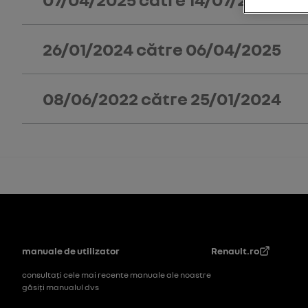
26/01/2024
către
06/04/2025
08/06/2022
către
25/01/2024
Subsol
manuale de utilizator
Renault.ro
consultați cele mai recente manuale ale noastre
găsiți manualul dvs