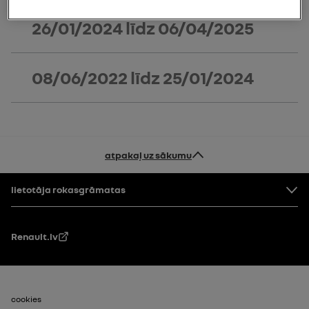
26/01/2024
līdz
06/04/2025
08/06/2022
līdz
25/01/2024
atpakaļ uz sākumu
Pakāpe
lietotāja rokasgrāmatas
Renault.lv
footer_2
cookies