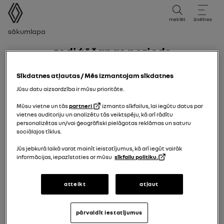
lietotāja rokasgrāmata
meklēt
izvēlnes
navigācijas ceļš
Sākumlapa
Rediģēšanas periods
Izdevuma periods
Sīkdatnes atļautas / Mēs izmantojam sīkdatnes
Jūsu datu aizsardzība ir mūsu prioritāte.
Izvēlieties izdevuma periodu, kas atbilst jūsu
transportlīdzekļa reģistrācijas datumam.
Mūsu vietne un tās
partneri
izmanto sīkfailus, lai iegūtu datus par
vietnes auditoriju un analizētu tās veiktspēju, kā arī rādītu
personalizētas un/vai ģeogrāfiski pielāgotas reklāmas un saturu
sociālajos tīklus.
12/01/2026
līdz šodien
Jūs jebkurā laikā varat mainīt ieistatījumus, kā arī iegūt vairāk
informācijas, iepazīstoties ar mūsu
sīkfailu politiku.
15/07/2025
līdz
11/01/2026
atteikt
atļaut
07/04/2025
līdz
14/07/2025
pārvaldīt iestatījumus