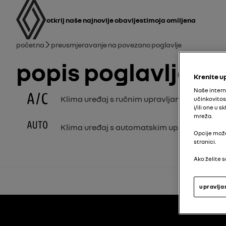
korisnički priručnik
Glavna navigacija
otkrij naše najnovije obavijesti
Moja omiljena
mrvice
Početna
Preusmjeravanje na povezano poglavlje
Popis poglavlja
Krenite u
Naše intern
Klima uređaj s ručnim upravljanjem
učinkovitos
i/ili one u
mreža.
Klima uređaj s automatskim upravljanjem
Opcije može
stranici.
Ako želite s
upravlja