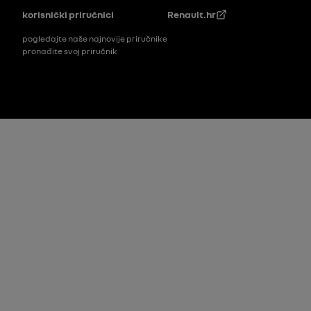
Podnožje
korisnički priručnici
Renault.hr
pogledajte naše najnovije priručnike
pronađite svoj priručnik
Footer_2