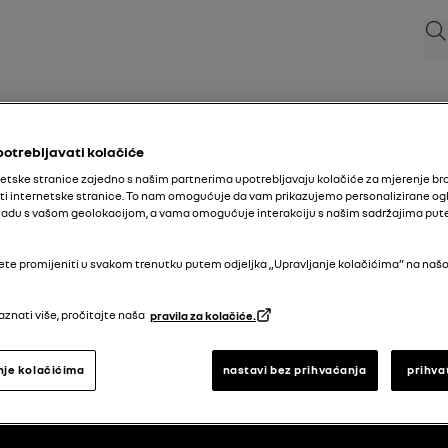
Pre
potrebljavati kolačiće
etske stranice zajedno s našim partnerima upotrebljavaju kolačiće za mjerenje bro
ti internetske stranice. To nam omogućuje da vam prikazujemo personalizirane ogl
 skladu s vašom geolokacijom, a vama omogućuje interakciju s našim sadržajima pu
te promijeniti u svakom trenutku putem odjeljka „Upravljanje kolačićima” na našo
aznati više, pročitajte naša
pravila za kolačiće.
natrag na vrh
nje kolačićima
nastavi bez prihvaćanja
prihva