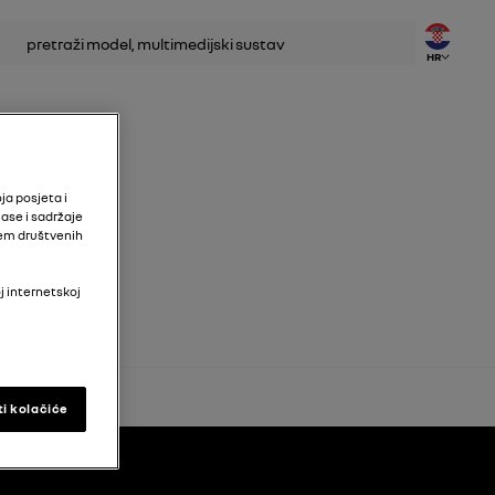
traživanje
HR
ja posjeta i
ase i sadržaje
tem društvenih
j internetskoj
ti kolačiće