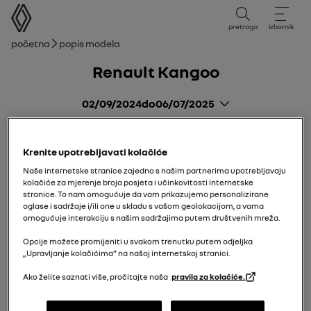
korisnički priručnik
pretraga
izbornik
mrvice
Početna
Popis modela
Renault Kangoo
02/09/2024
do
06/07/2025
Krenite upotrebljavati kolačiće
Naše internetske stranice zajedno s našim partnerima upotrebljavaju
kolačiće za mjerenje broja posjeta i učinkovitosti internetske
stranice. To nam omogućuje da vam prikazujemo personalizirane
oglase i sadržaje i/ili one u skladu s vašom geolokacijom, a vama
omogućuje interakciju s našim sadržajima putem društvenih mreža.
Opcije možete promijeniti u svakom trenutku putem odjeljka
„Upravljanje kolačićima” na našoj internetskoj stranici.
Ako želite saznati više, pročitajte naša
pravila za kolačiće.