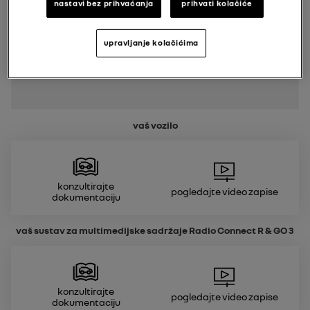
nastavi bez prihvaćanja
prihvati kolačiće
upravljanje kolačićima
vaš vozilo
Konzultirajte
Pogledajte video zapise
dokumentaciju
vaš sustav za multimedijske sadržaje
Radio Connect R & GO 3
Konzultirajte
Pogledajte video zapise
dokumentaciju