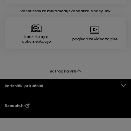
vaš sustav za multimedijske sadržaje
easy link
Konzultirajte
Pogledajte video zapise
dokumentaciju
natrag na vrh
Podnožje
korisnički priručnici
Renault.hr