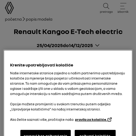
korisnički priručnik
pretraga
izbornik
mrvice
Početna
Popis modela
Renault Kangoo E-Tech electric
25/04/2025
do
14/12/2025
Krenite upotrebljavati kolačiće
Naše internetske stranice zajedno s našim partnerima upotrebljavaju
kolačiće za mjerenje broja posjeta i učinkovitosti internetske
stranice. To nam omogućuje da vam prikazujemo personalizirane
oglase i sadržaje i/ili one u skladu s vašom geolokacijom, a vama
omogućuje interakciju s našim sadržajima putem društvenih mreža.
Opcije možete promijeniti u svakom trenutku putem odjeljka
„Upravljanje kolačićima” na našoj internetskoj stranici.
Ako želite saznati više, pročitajte naša
pravila za kolačiće.
nastavi bez prihvaćanja
prihvati kolačiće