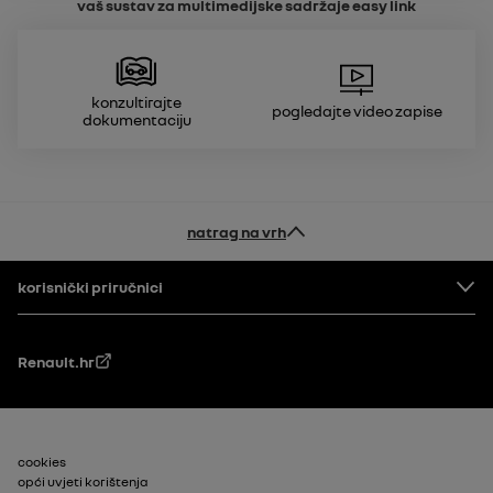
vaš sustav za multimedijske sadržaje
easy link
Konzultirajte
Pogledajte video zapise
dokumentaciju
natrag na vrh
Podnožje
korisnički priručnici
Renault.hr
Footer_2
cookies
opći uvjeti korištenja