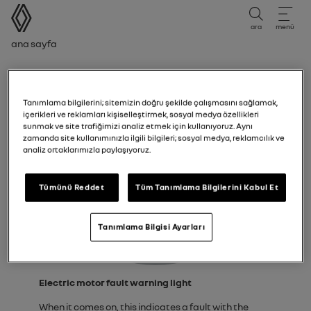
kullanıcı kılavuzu
ara
menü
Gezinti çubuğu
Ana sayfa
Electric motor fault warning light
Tanımlama bilgilerini; sitemizin doğru şekilde çalışmasını sağlamak,
içerikleri ve reklamları kişiselleştirmek, sosyal medya özellikleri
sunmak ve site trafiğimizi analiz etmek için kullanıyoruz. Aynı
zamanda site kullanımınızla ilgili bilgileri; sosyal medya, reklamcılık ve
analiz ortaklarımızla paylaşıyoruz.
Tümünü Reddet
Tüm Tanımlama Bilgilerini Kabul Et
Tanımlama Bilgisi Ayarları
Electric motor fault warning light
When it comes on, this indicates a fault with the