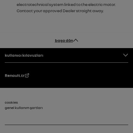
electrotechnical system linked to the electric motor.
Contact your approved Dealer straight away.
başa dön
Altbilgi
kullanıcı kılavuzları
Renault.tr
Alt Bilgi_2
cookies
genel kullanım şartları