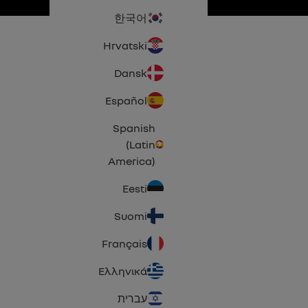
한국어
Hrvatski
Dansk
Español
Spanish
(Latin
America)
Eesti
Suomi
Français
Ελληνικά
עברית