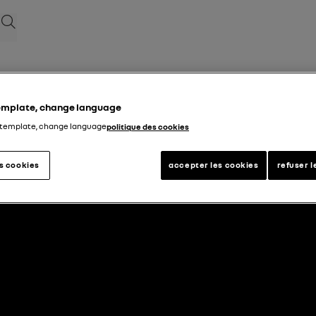
بحث
template, change language
 template, change language
politique des cookies
العودة إلى الأعلى
es cookies
accepter les cookies
refuser l