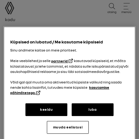
kasutusjuhend
otsing
menüü
Leivakruvi
Kodu
Indikering för varning vid filbyte
Küpsised on lubatud / Me kasutame küpsiseid
Sinu andmete kaitse on meie prioriteet.
Meie veebilehed ja selle
partnerid
kasutavad küpsiseid, et mõõta
külastatavust ja lehe toimimist, et näidata sulle isikupärastatud ja/või
asukohapõhiseid reklaame ja sisu läbi sotsiaalmeediavõrgustike.
Võid igal ajal muuta oma aktiveeritud küpsiste valikuid ning saada
nende kohta lisainfot, tutvudes meie küpsiste
kasutamise
põhimõtetega.
keeldu
luba
Indikering för varning vid filbyte
muuda eelistusi