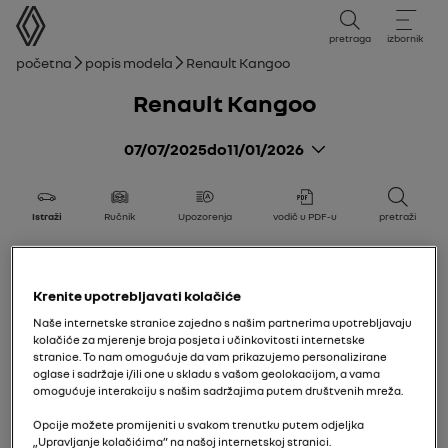
korisnički priručnik
pretraga
izbornik
mrvice
Početna
Popis modela
Renault Kangoo
Renault Kangoo
07/07/2025
do
11/01/2026
Istraži
Ručnik
Upozorenja
vodič u PDF-u
pretraži
Dodaj u favorite
Dijeli
Krenite upotrebljavati kolačiće
Naše internetske stranice zajedno s našim partnerima upotrebljavaju
kolačiće za mjerenje broja posjeta i učinkovitosti internetske
stranice. To nam omogućuje da vam prikazujemo personalizirane
oglase i sadržaje i/ili one u skladu s vašom geolokacijom, a vama
omogućuje interakciju s našim sadržajima putem društvenih mreža.
Opcije možete promijeniti u svakom trenutku putem odjeljka
„Upravljanje kolačićima” na našoj internetskoj stranici.