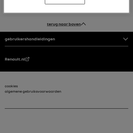
terug naar boven
Voettekst
gebruikershandleidingen
Renault.nl
Voettekst_2
cookies
algemene gebruiksvoorwaarden