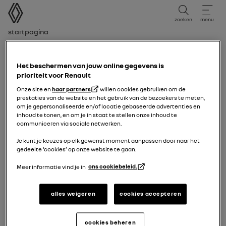
Gebruikershandleiding
zoeken
menu
broodkruimelnavigatie
Startpagina
Editieperiode
editieperiode
Het beschermen van jouw online gegevens is
prioriteit voor Renault
Onze site en
haar partners
willen cookies gebruiken om de
Selecteer de editieperiode die overeenkomt met de
prestaties van de website en het gebruik van de bezoekers te meten,
datum van de eerste inschrijving van uw voertuig.
om je gepersonaliseerde en/of locatie gebaseerde advertenties en
inhoud te tonen, en om je in staat te stellen onze inhoud te
communiceren via sociale netwerken.
15/06/2026
naar vandaag
Je kunt je keuzes op elk gewenst moment aanpassen door naar het
gedeelte ‘cookies’ op onze website te gaan.
Meer informatie vind je in
ons cookiebeleid.
19/05/2025
naar vandaag
alles weigeren
cookies accepteren
13/01/2025
naar
18/05/2025
cookies beheren