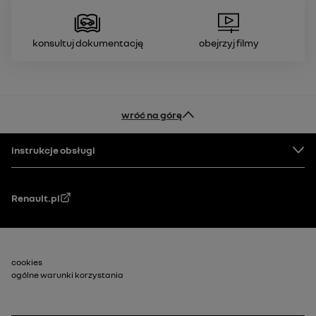
Konsultuj dokumentację
Obejrzyj filmy
wróć na górę
Stopka
instrukcje obsługi
Renault.pl
Stopka_2
cookies
ogólne warunki korzystania