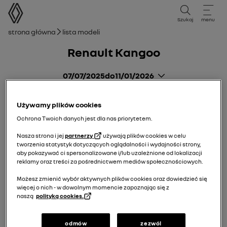
instrukcja obsługi
Szukaj
menu
Ścieżka nawigacji
Strona główna
Lista modeli
Renault Kangoo
07/07/2025
do
11/01/2026
Używamy plików cookies
Ochrona Twoich danych jest dla nas priorytetem.
Nasza strona i jej
partnerzy
używają plików cookies w celu
tworzenia statystyk dotyczących oglądalności i wydajności strony,
aby pokazywać ci spersonalizowane i/lub uzależnione od lokalizacji
reklamy oraz treści za pośrednictwem mediów społecznościowych.
Możesz zmienić wybór aktywnych plików cookies oraz dowiedzieć się
więcej o nich - w dowolnym momencie zapoznając się z
naszą
polityką cookies.
odmów
zezwól