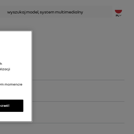
kaj
PL
ch
lizacji
lnym momencie
ezwól