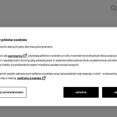
Szu
plików cookies
ich danych jest dla nas priorytetem.
 i jej
partnerzy
używają plików cookies w celu tworzenia statystyk dotyczący
i i wydajności strony, aby pokazywać ci spersonalizowane i/lub uzależnione od loka
rejestracji Twojego pojazdu.
az treści za pośrednictwem mediów społecznościowych.
nić wybór aktywnych plików cookies oraz dowiedzieć się więcej o nich - w dowo
się z naszą
polityką cookies.
j ustawieniami
odmów
z