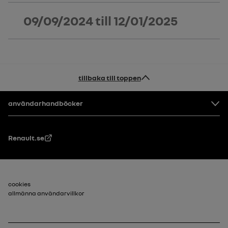
09/09/2024
till
12/01/2025
tillbaka till toppen
Footer
användarhandböcker
Renault.se
Sidfot_2
cookies
allmänna användarvillkor