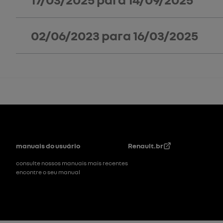
02/06/2023
para
16/03/2025
Rodapé
manuais do usuário
Renault.br
consulte nossos manuais mais recentes
encontre o seu manual