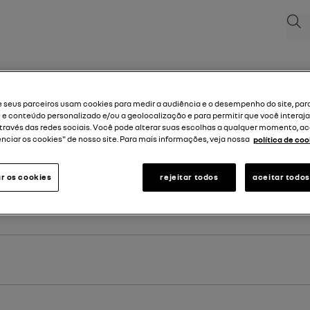
Pesq
e seus parceiros usam cookies para medir a audiência e o desempenho do site, par
 e conteúdo personalizado e/ou a geolocalização e para permitir que você interaj
ravés das redes sociais. Você pode alterar suas escolhas a qualquer momento, a
nciar os cookies" de nosso site. Para mais informações, veja nossa
política de coo
 primeira matrícula do seu veículo.
r os cookies
rejeitar todos
aceitar todos