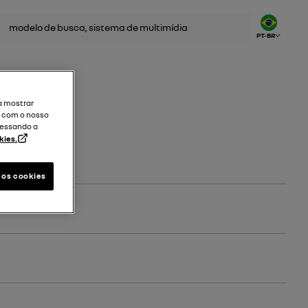
uisar
PT-BR
a mostrar
a com o nosso
cessando a
kies.
 os cookies