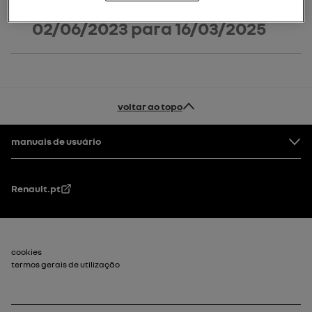
02/06/2023
para
16/03/2025
voltar ao topo
Rodapé
manuais de usuário
Renault.pt
Rodapé_2
cookies
termos gerais de utilização