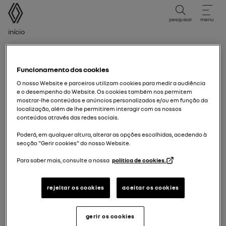
Manual do Utilizador
pesquisar
menu
Caminho de navegação
Início
Período de Edição
Período de edição
Funcionamento dos cookies
O nosso Website e parceiros utilizam cookies para medir a audiência
Selecione o período de edição correspondente à data
e o desempenho do Website. Os cookies também nos permitem
mostrar-lhe conteúdos e anúncios personalizados e/ou em função da
de primeira matrícula do seu veículo.
localização, além de lhe permitirem interagir com os nossos
conteúdos através das redes sociais.
17/03/2026
para hoje
Poderá, em qualquer altura, alterar as opções escolhidas, acedendo à
secção "Gerir cookies" do nosso Website.
Para saber mais, consulte a nossa
política de cookies.
15/09/2025
para
16/03/2026
rejeitar os cookies
aceitar os cookies
17/03/2025
para
14/09/2025
gerir os cookies