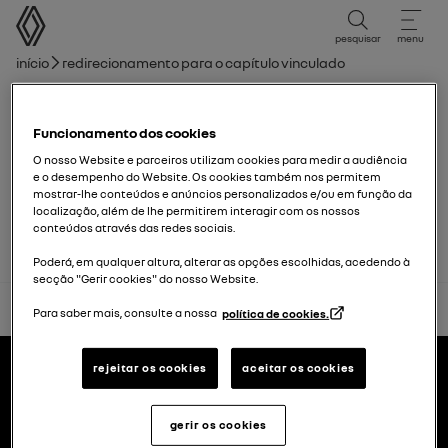
Manual do Utilizador
pesquisar
menu
Caminho de navegação
Início
Redirecionamento para o capítulo vinculado
Lista de capítulos
Funcionamento dos cookies
Iluminação e sinalização
O nosso Website e parceiros utilizam cookies para medir a audiência
e o desempenho do Website. Os cookies também nos permitem
mostrar-lhe conteúdos e anúncios personalizados e/ou em função da
Iluminação interior: substituir lâmpadas
localização, além de lhe permitirem interagir com os nossos
conteúdos através das redes sociais.
Poderá, em qualquer altura, alterar as opções escolhidas, acedendo à
secção "Gerir cookies" do nosso Website.
voltar ao topo
Para saber mais, consulte a nossa
política de cookies.
Rodapé
manuais de usuário
rejeitar os cookies
aceitar os cookies
gerir os cookies
Renault.pt