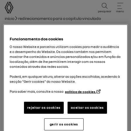
Manual do Utilizador
pesquisar
menu
Caminho de navegação
Início
Redirecionamento para o capítulo vinculado
Lista de capítulos
Funcionamento dos cookies
Vista traseira
O nosso Website e parceiros utilizam cookies para medir a audiência
e o desempenho do Website. Os cookies também nos permitem
mostrar-lhe conteúdos e anúncios personalizados e/ou em função da
Alerta de ângulo morto
localização, além de lhe permitirem interagir com os nossos
conteúdos através das redes sociais.
Poderá, em qualquer altura, alterar as opções escolhidas, acedendo à
secção "Gerir cookies" do nosso Website.
Aviso de saída de estacionamento
Para saber mais, consulte a nossa
política de cookies.
Saída dos passageiros em segurança
rejeitar os cookies
aceitar os cookies
gerir os cookies