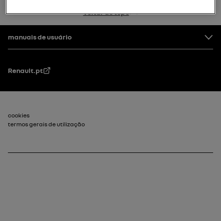
voltar ao topo
Rodapé
manuais de usuário
Renault.pt
Rodapé_2
cookies
termos gerais de utilização