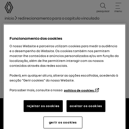
Manual do Utilizador
pesquisar
menu
Caminho de navegação
Início
Redirecionamento para o capítulo vinculado
Lista de capítulos
Funcionamento dos cookies
Limpa-vidros
O nosso Website e parceiros utilizam cookies para medir a audiência
e o desempenho do Website. Os cookies também nos permitem
mostrar-lhe conteúdos e anúncios personalizados e/ou em função da
Escovas de limpa-vidros: substituição
localização, além de lhe permitirem interagir com os nossos
conteúdos através das redes sociais.
Poderá, em qualquer altura, alterar as opções escolhidas, acedendo à
secção "Gerir cookies" do nosso Website.
voltar ao topo
Para saber mais, consulte a nossa
política de cookies.
Rodapé
manuais de usuário
rejeitar os cookies
aceitar os cookies
gerir os cookies
Renault.pt