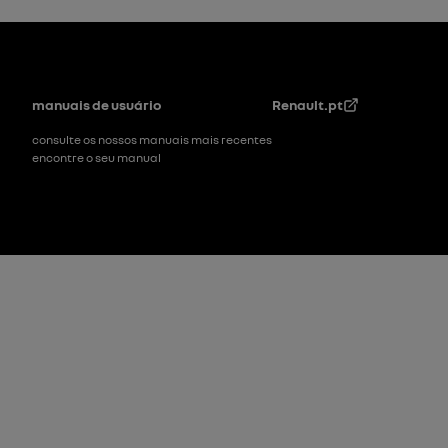
Rodapé
manuais de usuário
Renault.pt
consulte os nossos manuais mais recentes
encontre o seu manual
Rodapé_2