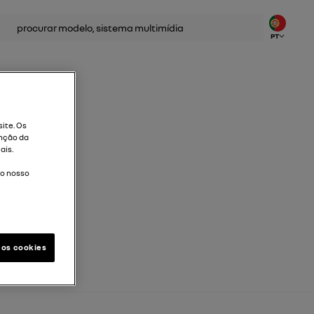
ca
PT
ite. Os
nção da
ais.
do nosso
 os cookies