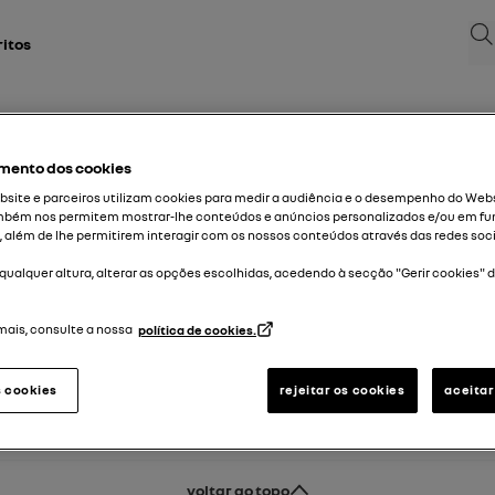
Bus
ritos
mento dos cookies
site e parceiros utilizam cookies para medir a audiência e o desempenho do Webs
mbém nos permitem mostrar-lhe conteúdos e anúncios personalizados e/ou em fu
, além de lhe permitirem interagir com os nossos conteúdos através das redes soci
qualquer altura, alterar as opções escolhidas, acedendo à secção "Gerir cookies" 
mais, consulte a nossa
política de cookies.
s cookies
rejeitar os cookies
aceitar
voltar ao topo