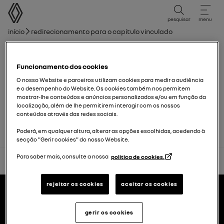
Manual do Utilizador
pesquisar
menu
Caminho de navegação
Início
Redirecionamento para o capítulo vinculado
Lista de capítulos
Funcionamento dos cookies
Ar condicionado: programação
O nosso Website e parceiros utilizam cookies para medir a audiência
e o desempenho do Website. Os cookies também nos permitem
mostrar-lhe conteúdos e anúncios personalizados e/ou em função da
Equipamentos multimédia
localização, além de lhe permitirem interagir com os nossos
conteúdos através das redes sociais.
Poderá, em qualquer altura, alterar as opções escolhidas, acedendo à
secção "Gerir cookies" do nosso Website.
Para saber mais, consulte a nossa
política de cookies.
voltar ao topo
Rodapé
rejeitar os cookies
aceitar os cookies
manuais de usuário
gerir os cookies
Renault.pt