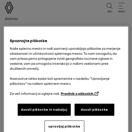
uporabniški priročnik
išči
Meni
Drobtina
Domov
Obdobje izdaje
Obdobje izdaje
Spoznajte piškotke
Naše spletno mesto in naši partnerji uporabljajo piškotke za merjenje
Izberite obdobje izdaje, ki ustreza datumu prve
obiskanosti in učinkovitosti spletnega mesta. To nam omogoča, da
vam prikazujemo prilagojene in/ali geografsko locirane oglase in
registracije vašega vozila.
vsebine, vam pa omogoča interakcijo z našimi vsebinami prek
družbenih omrežij.
12/01/2026
do danes
Nastavitve lahko kadar koli spremenite v razdelku “Upravljanje
piškotkov” na našem spletnem mestu.
Za več informacij si oglejte naš
Pravilnik o piškotkih.
15/07/2025
do
11/01/2026
dovoli piškotke in nadaljuj
dovoli piškotke
07/04/2025
do
14/07/2025
upravljaj piškotke