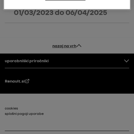
01/03/2023
do
06/04/2025
nazaj na vrh
Noga
uporabniški priročniki
Renault.si
Footer_2
cookies
splošni pogoji uporabe